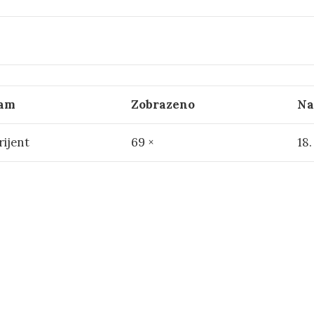
am
Zobrazeno
Na
rijent
69 ×
18.