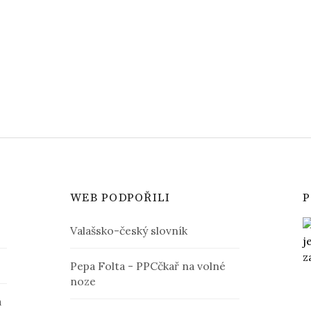
WEB PODPOŘILI
P
Valašsko-český slovník
Pepa Folta - PPCčkař na volné
noze
a