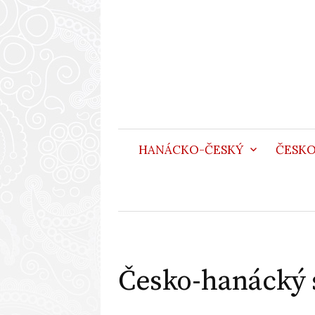
Přejít
k
obsahu
webu
HANÁCKO-ČESKÝ
ČESK
Česko-hanácký s