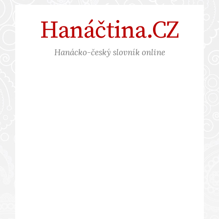
Přejít
Hanáčtina.CZ
k
obsahu
webu
Hanácko-český slovník online