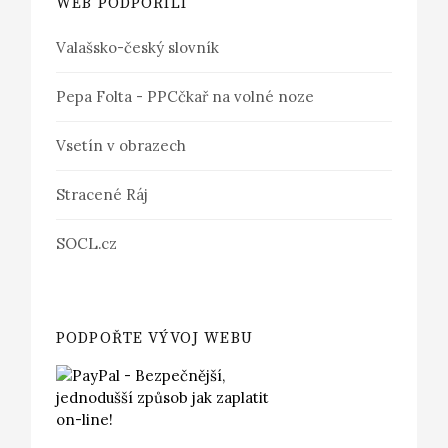
WEB PODPOŘILI
Valašsko-český slovník
Pepa Folta - PPCčkař na volné noze
Vsetín v obrazech
Stracené Ráj
SOCL.cz
PODPOŘTE VÝVOJ WEBU